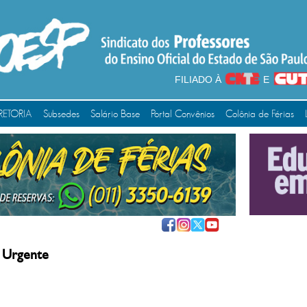
FILIADO À
E
RETORIA
Subsedes
Salário Base
Portal Convênios
Colônia de Férias
 Urgente