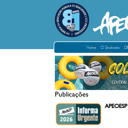
Home
O Sindicato
DI
Publicações
APEOESP