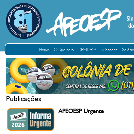
Home
O Sindicato
DIRETORIA
Subsedes
Salári
Publicações
APEOESP Urgente