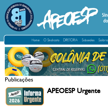
Home
O Sindicato
DIRETORIA
Subsedes
Salári
Publicações
APEOESP Urgente