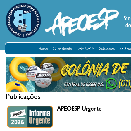
Home
O Sindicato
DIRETORIA
Subsedes
Salári
Publicações
APEOESP Urgente