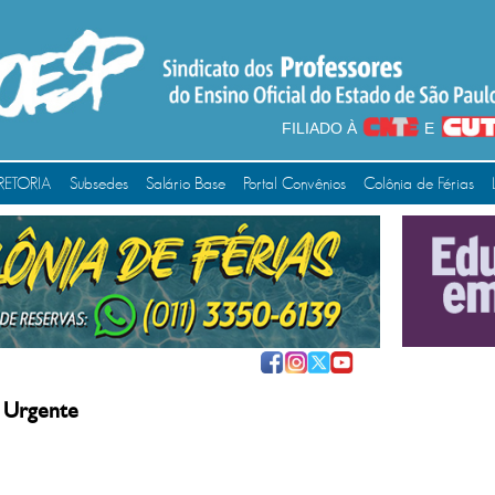
FILIADO À
E
RETORIA
Subsedes
Salário Base
Portal Convênios
Colônia de Férias
 Urgente