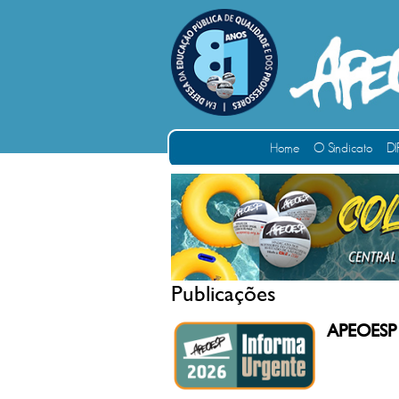
Home
O Sindicato
DI
Publicações
APEOESP