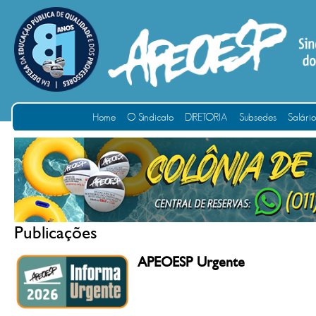
Home
O Sindicato
DIRETORIA
Subsedes
Salári
Publicações
APEOESP Urgente