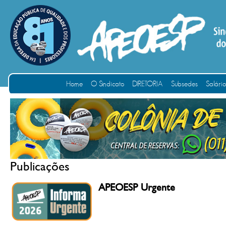
Home
O Sindicato
DIRETORIA
Subsedes
Salári
Publicações
APEOESP Urgente