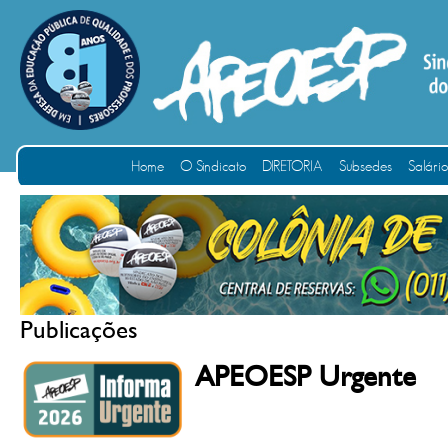
Home
O Sindicato
DIRETORIA
Subsedes
Salári
Publicações
APEOESP Urgente