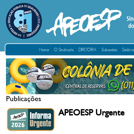
Home
O Sindicato
DIRETORIA
Subsedes
Salári
Publicações
APEOESP Urgente