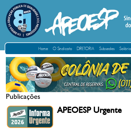
Home
O Sindicato
DIRETORIA
Subsedes
Salári
Publicações
APEOESP Urgente