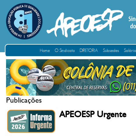
Home
O Sindicato
DIRETORIA
Subsedes
Salári
Publicações
APEOESP Urgente