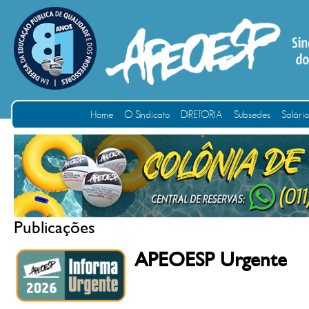
Home
O Sindicato
DIRETORIA
Subsedes
Salári
Publicações
APEOESP Urgente