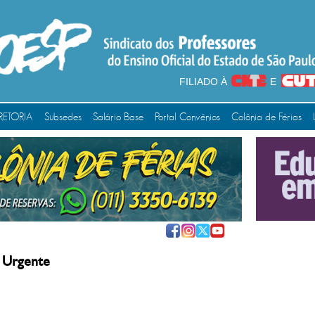
FILIADO À
E
RETORIA
Subsedes
Salário Base
Portal Convênios
Colônia de Férias
 Urgente