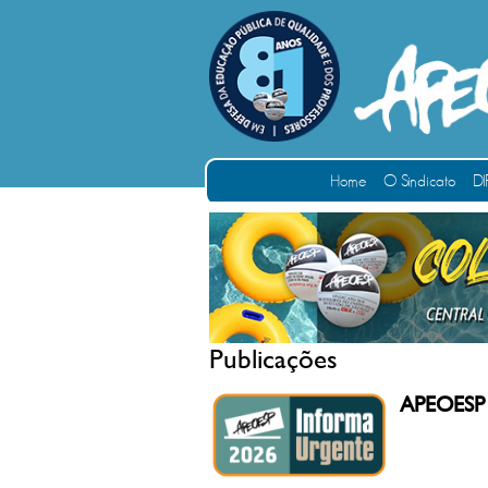
Home
O Sindicato
DI
Publicações
APEOESP