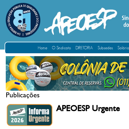
Home
O Sindicato
DIRETORIA
Subsedes
Salári
Publicações
APEOESP Urgente