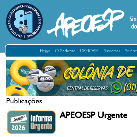
Home
O Sindicato
DIRETORIA
Subsedes
Salári
Publicações
APEOESP Urgente