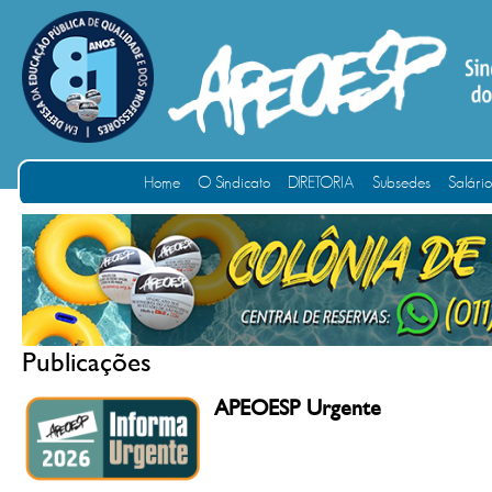
Home
O Sindicato
DIRETORIA
Subsedes
Salári
Publicações
APEOESP Urgente