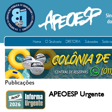
Home
O Sindicato
DIRETORIA
Subsedes
Salári
Publicações
APEOESP Urgente