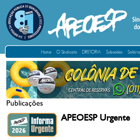
Home
O Sindicato
DIRETORIA
Subsedes
Salári
Publicações
APEOESP Urgente