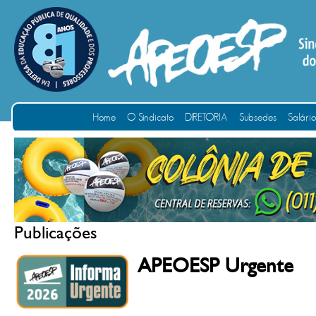
Home
O Sindicato
DIRETORIA
Subsedes
Salári
Publicações
APEOESP Urgente