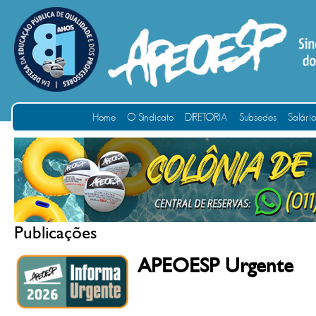
Home
O Sindicato
DIRETORIA
Subsedes
Salári
Publicações
APEOESP Urgente