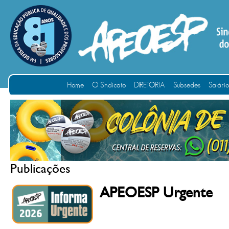
Home
O Sindicato
DIRETORIA
Subsedes
Salári
Publicações
APEOESP Urgente