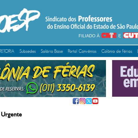
FILIADO À
E
RETORIA
Subsedes
Salário Base
Portal Convênios
Colônia de Férias
 Urgente