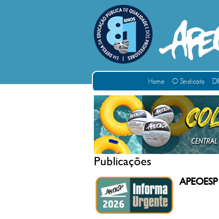
Home
O Sindicato
DI
Publicações
APEOESP