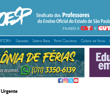
FILIADO À
E
RETORIA
Subsedes
Salário Base
Portal Convênios
Colônia de Férias
 Urgente