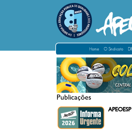
Home
O Sindicato
DI
Publicações
APEOESP