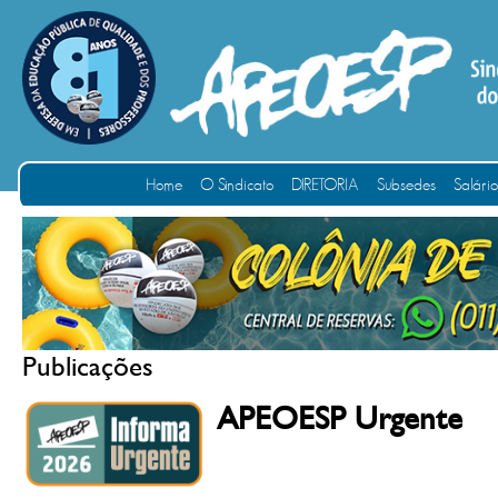
Home
O Sindicato
DIRETORIA
Subsedes
Salári
Publicações
APEOESP Urgente