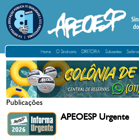
Home
O Sindicato
DIRETORIA
Subsedes
Salári
Publicações
APEOESP Urgente