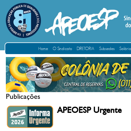
Home
O Sindicato
DIRETORIA
Subsedes
Salári
Publicações
APEOESP Urgente