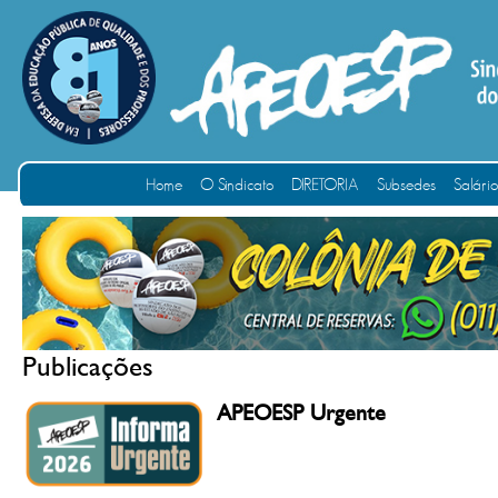
Home
O Sindicato
DIRETORIA
Subsedes
Salári
Publicações
APEOESP Urgente