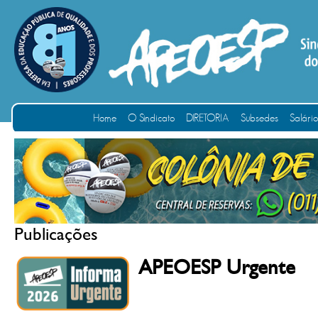
Home
O Sindicato
DIRETORIA
Subsedes
Salári
Publicações
APEOESP Urgente