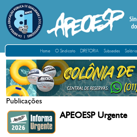
Home
O Sindicato
DIRETORIA
Subsedes
Salári
Publicações
APEOESP Urgente