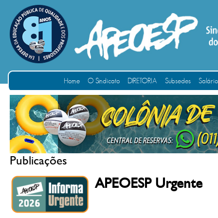
Home
O Sindicato
DIRETORIA
Subsedes
Salári
Publicações
APEOESP Urgente