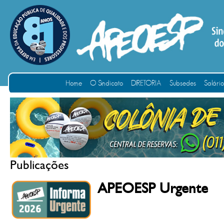
Home
O Sindicato
DIRETORIA
Subsedes
Salári
Publicações
APEOESP Urgente