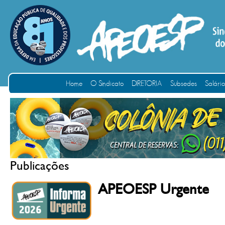
Home
O Sindicato
DIRETORIA
Subsedes
Salári
Publicações
APEOESP Urgente