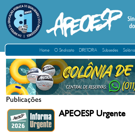
Home
O Sindicato
DIRETORIA
Subsedes
Salári
Publicações
APEOESP Urgente