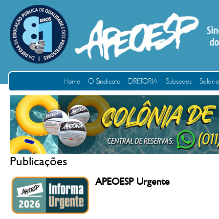
Home
O Sindicato
DIRETORIA
Subsedes
Salári
Publicações
APEOESP Urgente