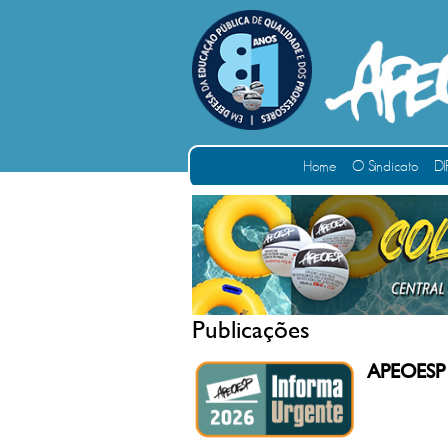
Home
O Sindicato
DI
Publicações
APEOESP