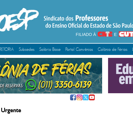
FILIADO À
E
RETORIA
Subsedes
Salário Base
Portal Convênios
Colônia de Férias
 Urgente