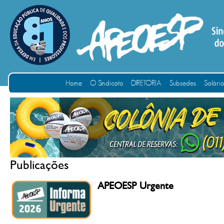
Home
O Sindicato
DIRETORIA
Subsedes
Salári
Publicações
APEOESP Urgente