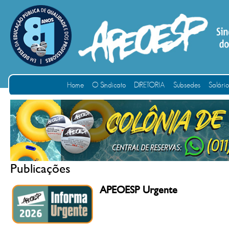
Home
O Sindicato
DIRETORIA
Subsedes
Salári
Publicações
APEOESP Urgente