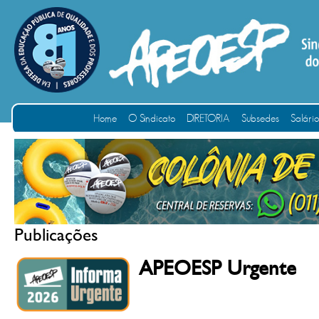
Home
O Sindicato
DIRETORIA
Subsedes
Salári
Publicações
APEOESP Urgente