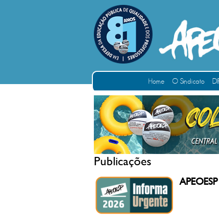
Home
O Sindicato
DI
Publicações
APEOESP