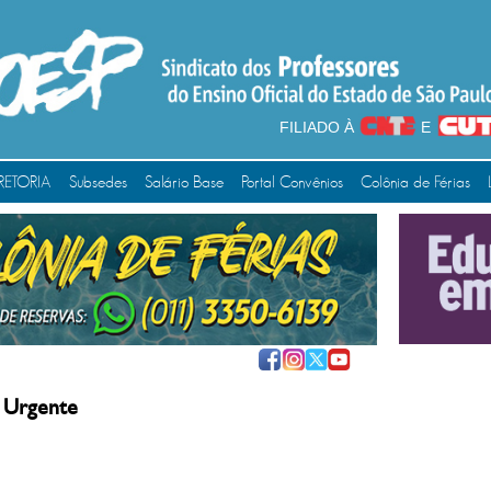
FILIADO À
E
RETORIA
Subsedes
Salário Base
Portal Convênios
Colônia de Férias
 Urgente