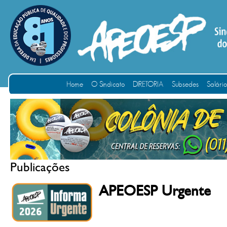
Home
O Sindicato
DIRETORIA
Subsedes
Salári
Publicações
APEOESP Urgente