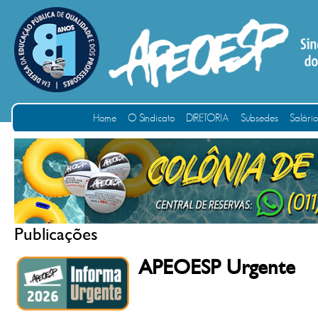
Home
O Sindicato
DIRETORIA
Subsedes
Salári
Publicações
APEOESP Urgente