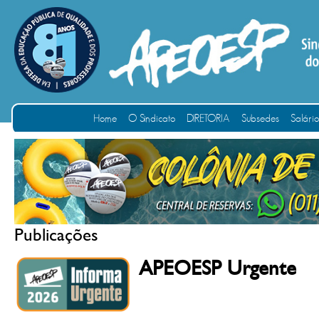
Home
O Sindicato
DIRETORIA
Subsedes
Salári
Publicações
APEOESP Urgente