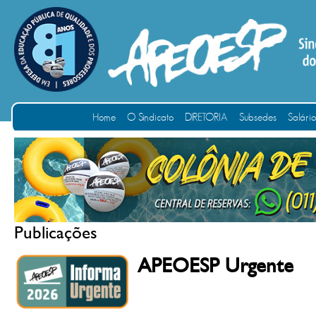
Home
O Sindicato
DIRETORIA
Subsedes
Salári
Publicações
APEOESP Urgente