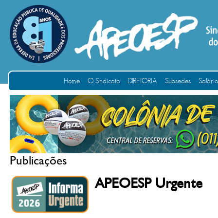
Home
O Sindicato
DIRETORIA
Subsedes
Salári
Publicações
APEOESP Urgente