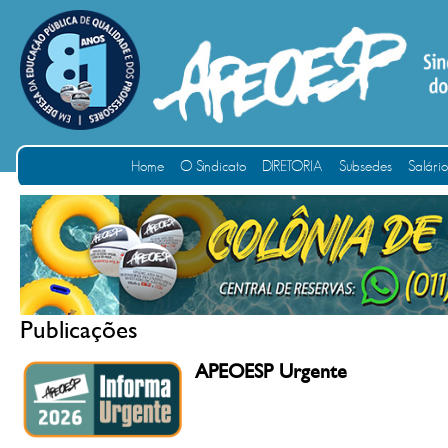
Home
O Sindicato
DIRETORIA
Subsedes
Salári
Publicações
APEOESP Urgente