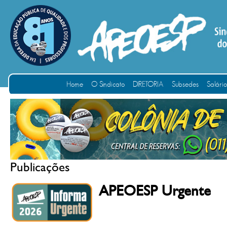
Home
O Sindicato
DIRETORIA
Subsedes
Salári
Publicações
APEOESP Urgente