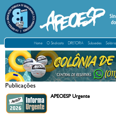
Home
O Sindicato
DIRETORIA
Subsedes
Salári
Publicações
APEOESP Urgente