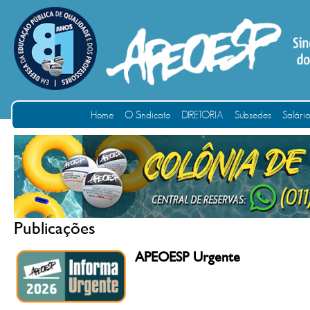
Home
O Sindicato
DIRETORIA
Subsedes
Salári
Publicações
APEOESP Urgente