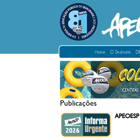
Home
O Sindicato
DI
Publicações
APEOESP