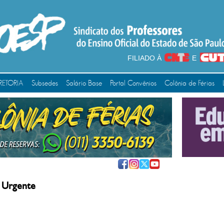
FILIADO À
E
RETORIA
Subsedes
Salário Base
Portal Convênios
Colônia de Férias
 Urgente