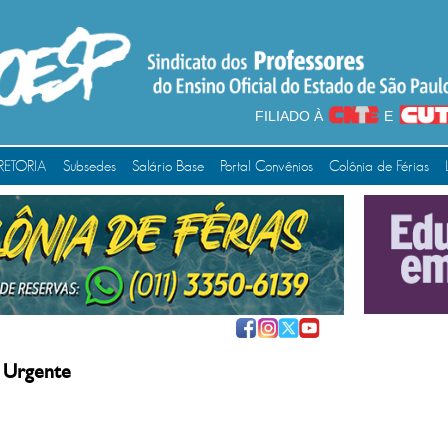
FILIADO À
E
RETORIA
Subsedes
Salário Base
Portal Convênios
Colônia de Férias
 Urgente