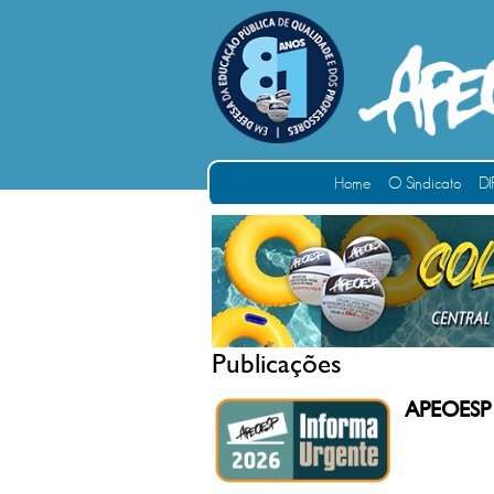
Home
O Sindicato
DI
Publicações
APEOESP